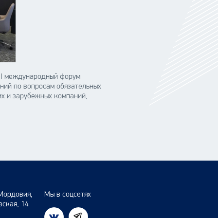
III международный форум
ний по вопросам обязательных
их и зарубежных компаний,
Мордовия,
Мы в соцсетях
вская, 14