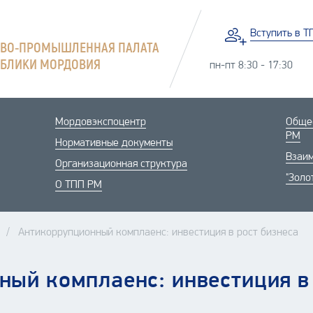
Вступить
в Т
ОВО-ПРОМЫШЛЕННАЯ ПАЛАТА
УБЛИКИ МОРДОВИЯ
пн-пт 8:30 - 17:30
Мордовэкспоцентр
Общес
РМ
Нормативные документы
Взаим
Организационная структура
"Золо
О ТПП РМ
Антикоррупционный комплаенс: инвестиция в рост бизнеса
ый комплаенс: инвестиция в 