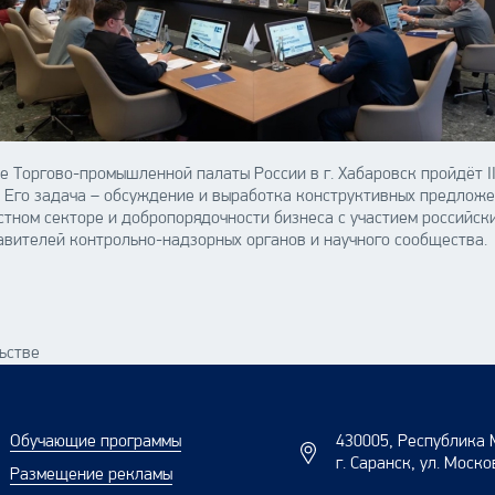
ве Торгово-промышленной палаты России в г. Хабаровск пройдёт 
. Его задача – обсуждение и выработка конструктивных предложе
стном секторе и добропорядочности бизнеса с участием российск
вителей контрольно-надзорных органов и научного сообщества.
ьстве
Обучающие программы
430005, Республика 
г. Саранск, ул. Моско
Размещение рекламы