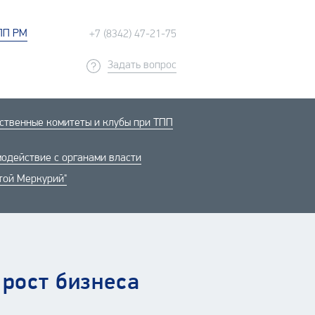
ПП РМ
+7 (8342) 47-21-75
Задать вопрос
твенные комитеты и клубы при ТПП
одействие с органами власти
той Меркурий"
рост бизнеса