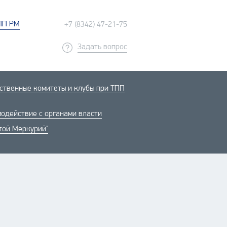
ПП РМ
+7 (8342) 47-21-75
Задать вопрос
твенные комитеты и клубы при ТПП
одействие с органами власти
той Меркурий"