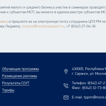
ятий малого и среднего бизнеса участие в семинарах проводит
ания к субъектам МСП, вы можете в едином реестре субъектов М
аявку
и пришлите ее на электронную почту сотрудника ЦПЭ РМ не 
сова Людмила,
trusova@mordoviaexport.ru
, +7 (8342) 27-04-36.
Обучающие программы
430005, Республика 
г. Саранск, ул. Моско
Размещение рекламы
Результаты СОУТ
Телефон:
(8342) 47-2
Факс:
(8342) 32-73-8
Тарифы
E-mail:
tpprm@moris.