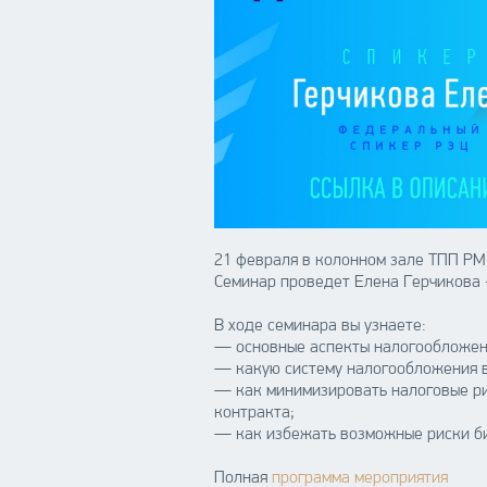
21 февраля в колонном зале ТПП РМ 
Семинар проведет Елена Герчикова 
В ходе семинара вы узнаете:
— основные аспекты налогообложени
— какую систему налогообложения в
— как минимизировать налоговые ри
контракта;
— как избежать возможные риски би
Полная
программа мероприятия