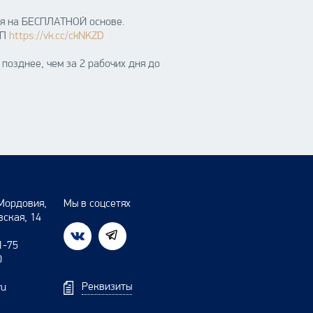
ся на БЕСПЛАТНОЙ основе.
СП
https://vk.cc/ckNKZD
позднее, чем за 2 рабочих дня до
Мордовия,
Мы в соцсетях
вская, 14
1-75
0
Реквизиты
ru