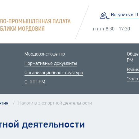
Вступить
в Т
ОВО-ПРОМЫШЛЕННАЯ ПАЛАТА
УБЛИКИ МОРДОВИЯ
пн-пт 8:30 - 17:30
Мордовэкспоцентр
Общес
РМ
Нормативные документы
Взаим
Организационная структура
"Золо
О ТПП РМ
ятия
Налоги в экспортной деятельности
тной деятельности