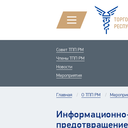
ТОРГ
РЕСП
Совет ТПП РМ
Члены ТПП РМ
Новости
Мероприятия
Главная
О ТПП РМ
Меропри
Информационно-
предотвращени