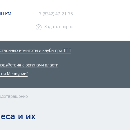
ПП РМ
+7 (8342) 47-21-75
Задать вопрос
твенные комитеты и клубы при ТПП
одействие с органами власти
той Меркурий"
редотвращение
еса и их