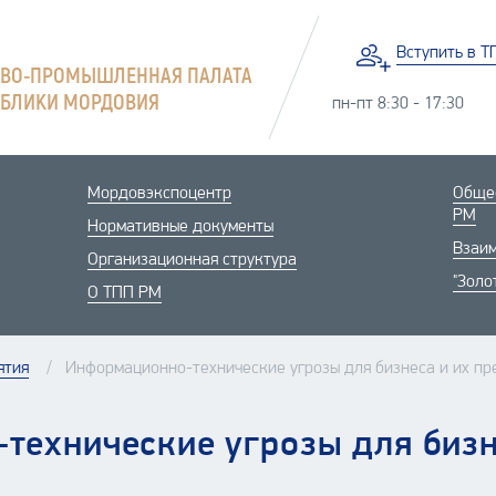
Вступить
в Т
ОВО-ПРОМЫШЛЕННАЯ ПАЛАТА
УБЛИКИ МОРДОВИЯ
пн-пт 8:30 - 17:30
Мордовэкспоцентр
Общес
РМ
Нормативные документы
Взаим
Организационная структура
"Золо
О ТПП РМ
ятия
Информационно-технические угрозы для бизнеса и их п
технические угрозы для бизн
е