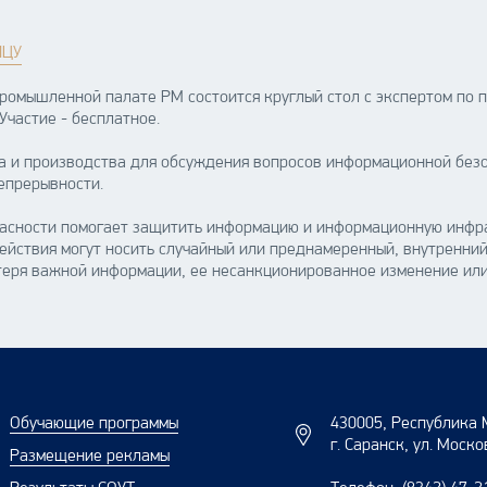
ИЦУ
-промышленной палате РМ состоится круглый стол с экспертом по
частие - бесплатное.
 и производства для обсуждения вопросов информационной безо
епрерывности.
асности помогает защитить информацию и информационную инфра
ействия могут носить случайный или преднамеренный, внутренни
теря важной информации, ее несанкционированное изменение или
Обучающие программы
430005, Республика 
г. Саранск, ул. Моско
Размещение рекламы