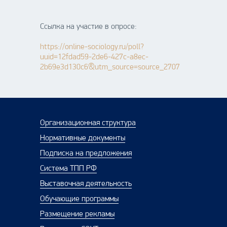
Ссылка на участие в опросе:
https://online-sociology.ru/poll?
uuid=12fdad59-2de6-427c-a8ec-
2b69e3d130c6&utm_source=source_2707
Организационная структура
Нормативные документы
Подписка на предложения
Система ТПП РФ
Выставочная деятельность
Обучающие программы
Размещение рекламы